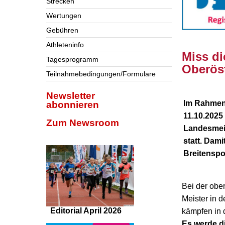
Strecken
Wertungen
Gebühren
Athleteninfo
Miss di
Tagesprogramm
Oberöst
Teilnahmebedingungen/Formulare
Newsletter
Im Rahmen
abonnieren
11.10.2025
Zum Newsroom
Landesmei
statt. Dam
Breitenspo
Bei der obe
Meister in 
Editorial April 2026
kämpfen in 
Es werde di