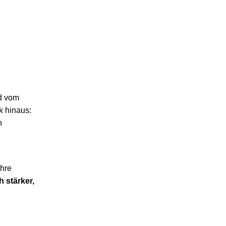
nd vom
k hinaus:
n
ihre
 stärker,