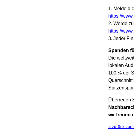
1. Melde di
https://www
2. Werde zus
https://www
3. Jeder Fin
Spenden f
Die weltwei
lokalen Audi
100 % der S
Querschnitt
Spitzensport
Überreden S
Nachbarsc
wir freuen 
« zurück zu