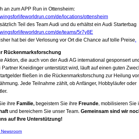
ch an zum APP Run in Ottensheim:
.wingsforlifeworldrun.com/de/locations/ottensheim
ätzlich Teil des Team Audi und du erhältst ein Audi Starterbag
.wingsforlifeworldrun.com/de/teams/5r7y8E
isher hat bei der Verlosung vor Ort die Chance auf tolle Preise
.
ür Rückenmarksforschung
te Aktion, die auch von der Audi AG international gesponsert u
 Partner Kneidinger unterstützt wird, läuft auf einen guten Zwec
tartgelder fließen in die Rückenmarksforschung zur Heilung vo
lähmung. Jede Teilnahme zählt, ob Anfänger, Hobbyläufer oder
ler.
ie ihre
Familie,
begeistern Sie ihre
Freunde
, mobilisieren Sie 
haft
und bereichern Sie unser Team.
Gemeinsam sind wir noch
uns auf Ihre Unterstützung!
m Newsroom