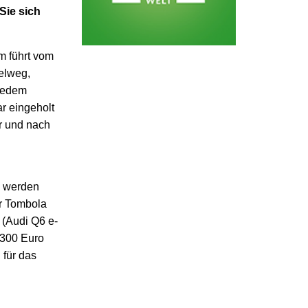
Sie sich
m führt vom
elweg,
 jedem
ar eingeholt
r und nach
, werden
r Tombola
 (Audi Q6 e-
 300 Euro
 für das